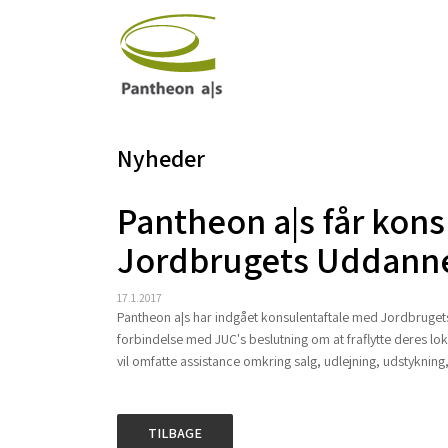
Nyheder
Pantheon a|s får kons
Jordbrugets Uddann
17.1.2017
Pantheon a|s har indgået konsulentaftale med Jordbruget
forbindelse med JUC's beslutning om at fraflytte deres lo
vil omfatte assistance omkring salg, udlejning, udstyknin
TILBAGE