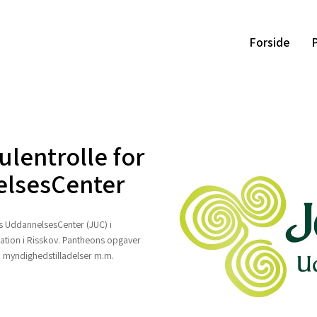
Forside
P
ulentrolle for
elsesCenter
s UddannelsesCenter (JUC) i
kation i Risskov. Pantheons opgaver
g, myndighedstilladelser m.m.