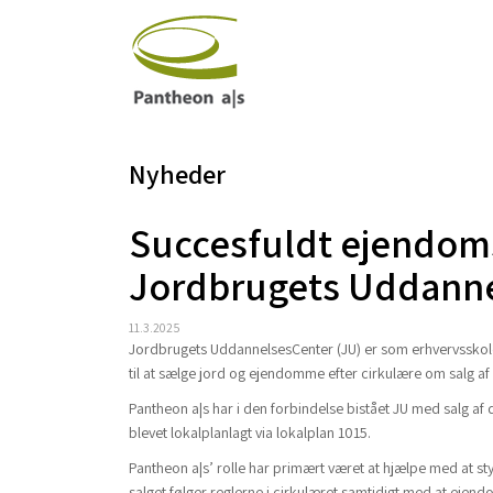
Nyheder
Succesfuldt ejendoms
Jordbrugets Uddann
11.3.2025
Jordbrugets UddannelsesCenter (JU) er som erhvervsskole o
til at sælge jord og ejendomme efter cirkulære om salg a
Pantheon a|s har i den forbindelse bistået JU med salg af d
blevet lokalplanlagt via lokalplan 1015.
Pantheon a|s’ rolle har primært været at hjælpe med at s
salget følger reglerne i cirkulæret samtidigt med at ejen