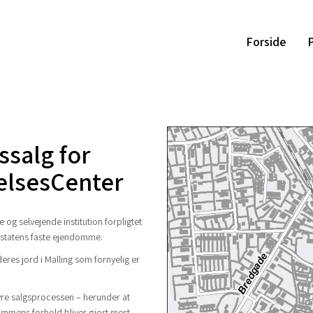
Forside
P
salg for
elsesCenter
g selvejende institution forpligtet
f statens faste ejendomme.
eres jord i Malling som fornyelig er
tyre salgsprocessen – herunder at
dommens forhold bliver gjort mest