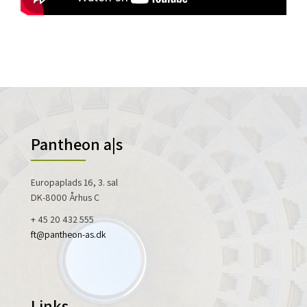
Pantheon a|s
Europaplads 16, 3. sal
DK-8000 Århus C
+ 45 20 432 555
ft@pantheon-as.dk
Links