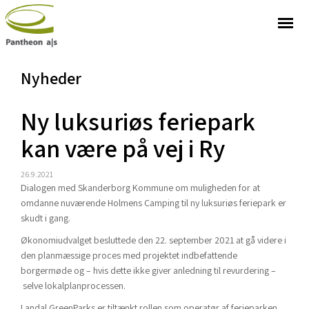
Nyheder
Ny luksuriøs feriepark
kan være på vej i Ry
26.9.2021
Dialogen med Skanderborg Kommune om muligheden for at
omdanne nuværende Holmens Camping til ny luksuriøs feriepark er
skudt i gang.
Økonomiudvalget besluttede den 22. september 2021 at gå videre i
den planmæssige proces med projektet indbefattende
borgermøde og – hvis dette ikke giver anledning til revurdering –
selve lokalplanprocessen.
Landal GreenParks er tiltænkt rollen som operatør af ferieparken,