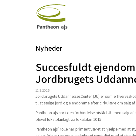
Nyheder
Succesfuldt ejendoms
Jordbrugets Uddann
11.3.2025
Jordbrugets UddannelsesCenter (JU) er som erhvervsskole o
til at sælge jord og ejendomme efter cirkulære om salg a
Pantheon a|s har i den forbindelse bistået JU med salg af d
blevet lokalplanlagt via lokalplan 1015.
Pantheon a|s’ rolle har primært været at hjælpe med at s
salget følger reglerne i cirkulæret samtidigt med at ejen