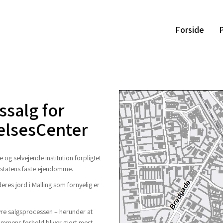
Forside
P
salg for
elsesCenter
g selvejende institution forpligtet
f statens faste ejendomme.
eres jord i Malling som fornyelig er
tyre salgsprocessen – herunder at
dommens forhold bliver gjort mest