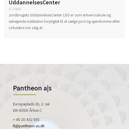
UddannelsesCenter
11.3.2025
Jordbrugets UddannelsesCenter (JU) er som erhvervsskole og
selvejende institution forpligtet til at sælge jord og ejendomme efter
cirkulære om salg af...
Pantheon a|s
Europaplads 16, 3. sal
DK-8000 Århus C
+ 45 20 432 555
ft@pantheon-as.dk